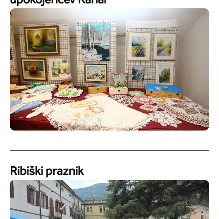
upokojencev Kanal
Ribiški praznik