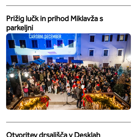
Prižig lučk in prihod Miklavža s
parkeljni
Otvoritev drsališča v Desklah