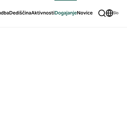
udba
Dediščina
Aktivnosti
Dogajanje
Novice
Slo