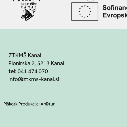
ZTKMŠ Kanal
Pionirska 2, 5213 Kanal
tel:
041 474 070
Piškotki
Produkcija:
Ar©tur