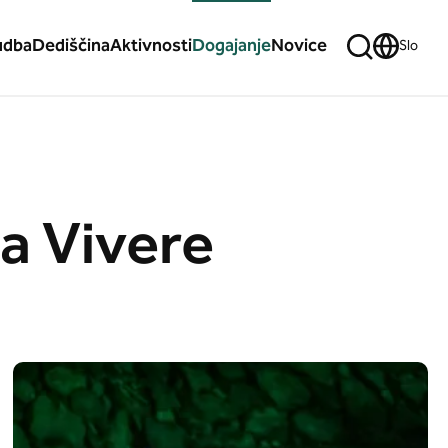
udba
Dediščina
Aktivnosti
Dogajanje
Novice
Slo
ia Vivere