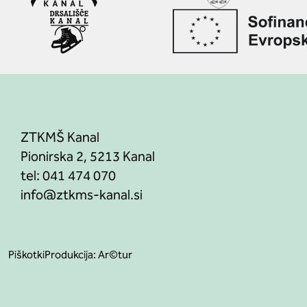
ZTKMŠ Kanal
Pionirska 2, 5213 Kanal
tel:
041 474 070
Piškotki
Produkcija:
Ar©tur