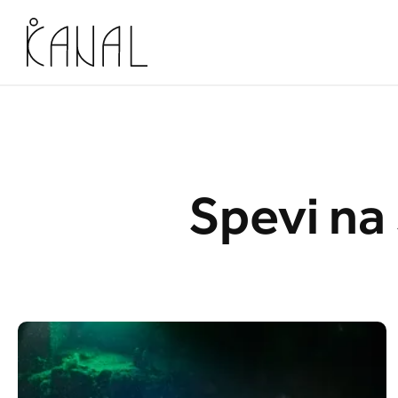
Skoči na vsebino
Spevi na 