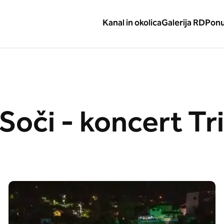
Kanal in okolica
Galerija RD
Pon
Soči - koncert Tr