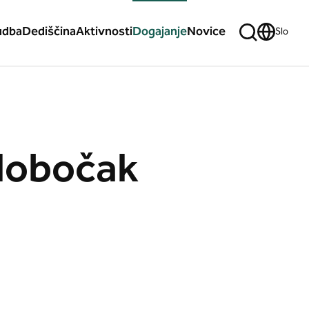
udba
Dediščina
Aktivnosti
Dogajanje
Novice
Slo
Globočak