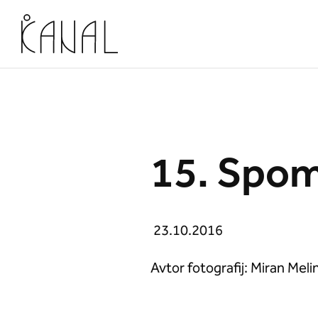
Skoči na vsebino
15. Spom
23.10.2016
Avtor fotografij: Miran Meli