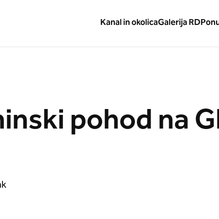
Kanal in okolica
Galerija RD
Pon
inski pohod na 
nk