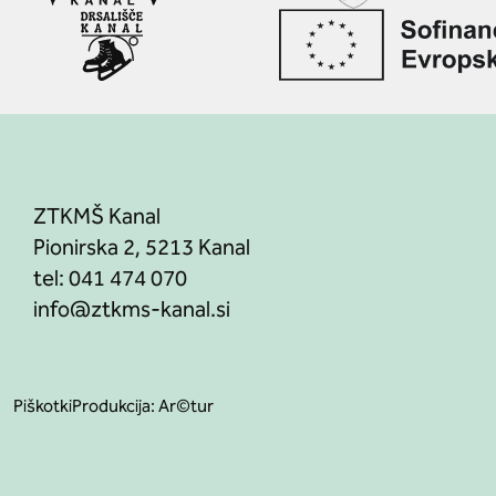
ZTKMŠ Kanal
Pionirska 2, 5213 Kanal
tel:
041 474 070
Piškotki
Produkcija:
Ar©tur