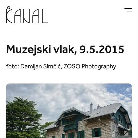
Skoči na vsebino
Muzejski vlak, 9.5.2015
foto: Damijan Simčič, ZOSO Photography