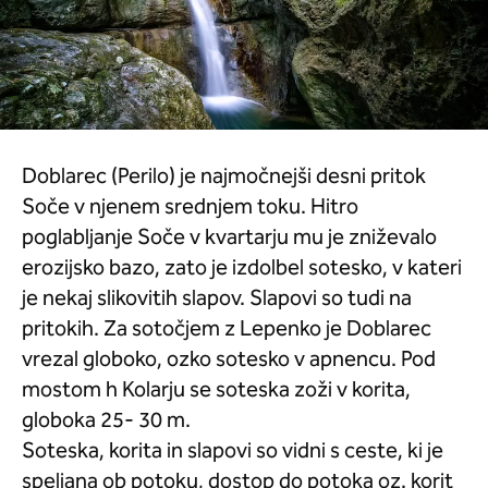
Doblarec (Perilo) je najmočnejši desni pritok
Soče v njenem srednjem toku. Hitro
poglabljanje Soče v kvartarju mu je zniževalo
erozijsko bazo, zato je izdolbel sotesko, v kateri
je nekaj slikovitih slapov. Slapovi so tudi na
pritokih. Za sotočjem z Lepenko je Doblarec
vrezal globoko, ozko sotesko v apnencu. Pod
mostom h Kolarju se soteska zoži v korita,
globoka 25- 30 m.
Soteska, korita in slapovi so vidni s ceste, ki je
speljana ob potoku, dostop do potoka oz. korit