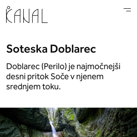
Skoči na vsebino
Soteska Doblarec
Doblarec (Perilo) je najmočnejši
desni pritok Soče v njenem
srednjem toku.