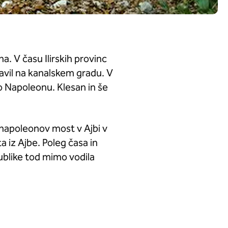
. V času Ilirskih provinc
avil na kanalskem gradu. V
po Napoleonu. Klesan in še
napoleonov most v Ajbi v
a iz Ajbe. Poleg časa in
ublike tod mimo vodila