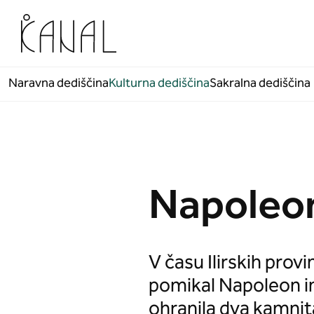
Skoči na vsebino
Naravna dediščina
Kulturna dediščina
Sakralna dediščina
Napoleo
V času Ilirskih prov
pomikal Napoleon in 
ohranila dva kamnit