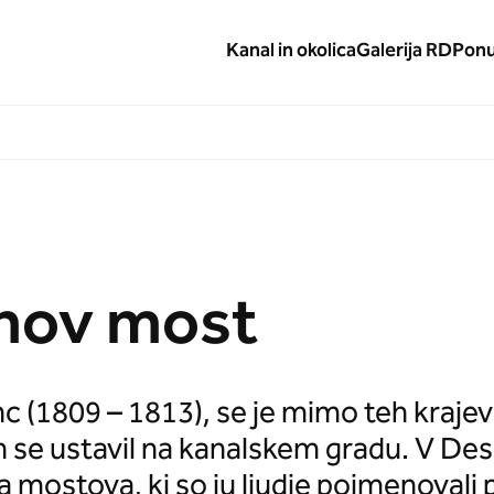
Kanal in okolica
Galerija RD
Pon
nov most
inc (1809 – 1813), se je mimo teh kraje
se ustavil na kanalskem gradu. V Deskl
a mostova, ki so ju ljudje poimenovali