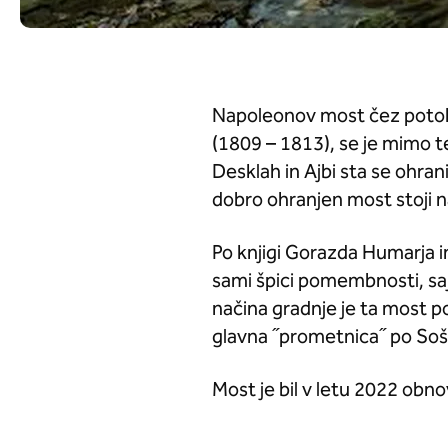
Napoleonov most čez potok A
(1809 – 1813), se je mimo t
Desklah in Ajbi sta se ohran
dobro ohranjen most stoji n
Po knjigi Gorazda Humarja 
sami špici pomembnosti, saj s
načina gradnje je ta most 
glavna ˝prometnica˝ po Soški 
Most je bil v letu 2022 obno