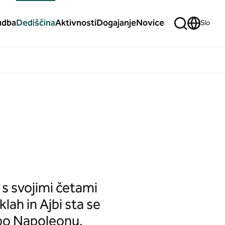
udba
Dediščina
Aktivnosti
Dogajanje
Novice
Slo
v s svojimi četami
ah in Ajbi sta se
 po Napoleonu.