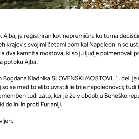
jba, je registriran kot nepremična kulturna dediščina
eh krajev s svojimi četami pomikal Napoleon in se ust
ila dva kamnita mostova, ki so ju ljudje poimenovali 
a potoku Ajba.
in Bogdana Kladnika SLOVENSKI MOSTOVI, 1. del, je 
o se med to elito uvrstili le trije napoleonovci; tudi t
pomemben tudi zato, ker je že v obdobju Beneške rep
dolini in proti Furlaniji.
vljen.