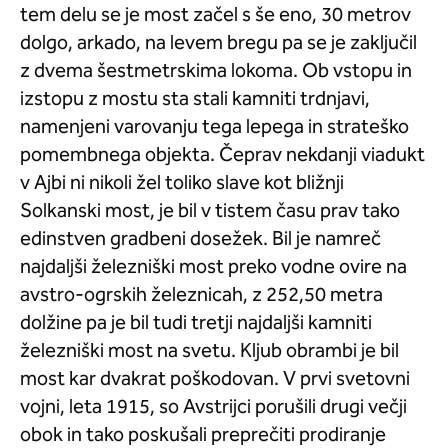
tem delu se je most začel s še eno, 30 metrov
dolgo, arkado, na levem bregu pa se je zaključil
z dvema šestmetrskima lokoma. Ob vstopu in
izstopu z mostu sta stali kamniti trdnjavi,
namenjeni varovanju tega lepega in strateško
pomembnega objekta. Čeprav nekdanji viadukt
v Ajbi ni nikoli žel toliko slave kot bližnji
Solkanski most, je bil v tistem času prav tako
edinstven gradbeni dosežek. Bil je namreč
najdaljši železniški most preko vodne ovire na
avstro-ogrskih železnicah, z 252,50 metra
dolžine pa je bil tudi tretji najdaljši kamniti
železniški most na svetu. Kljub obrambi je bil
most kar dvakrat poškodovan. V prvi svetovni
vojni, leta 1915, so Avstrijci porušili drugi večji
obok in tako poskušali preprečiti prodiranje