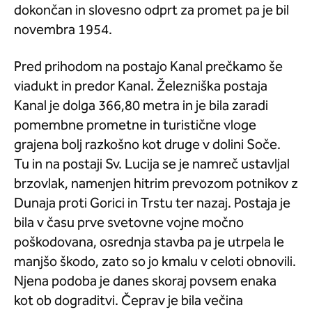
dokončan in slovesno odprt za promet pa je bil
novembra 1954.
Pred prihodom na postajo Kanal prečkamo še
viadukt in predor Kanal. Železniška postaja
Kanal je dolga 366,80 metra in je bila zaradi
pomembne prometne in turistične vloge
grajena bolj razkošno kot druge v dolini Soče.
Tu in na postaji Sv. Lucija se je namreč ustavljal
brzovlak, namenjen hitrim prevozom potnikov z
Dunaja proti Gorici in Trstu ter nazaj. Postaja je
bila v času prve svetovne vojne močno
poškodovana, osrednja stavba pa je utrpela le
manjšo škodo, zato so jo kmalu v celoti obnovili.
Njena podoba je danes skoraj povsem enaka
kot ob dograditvi. Čeprav je bila večina