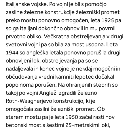
italijanske vojske. Po vojni je bil s pomočjo
zasilne železne konstrukcije železniški promet
preko mostu ponovno omogočen, leta 1925 pa
so ga Italijani dokončno obnovili in mu povrnili
prvotno obliko. Večkratna obstreljevanja v drugi
svetovni vojni pa so bila za most usodna. Leta
1944 so angleška letala ponovno porušila drugi
obnovljeni lok, obstreljevanja pa so se
nadaljevala in konec vojne je nekdaj mogočni in
občudovanja vredni kamniti lepotec dočakal
popolnoma porušen. Na ohranjenih stebrih so
takoj po vojni Angleži zgradili železno
Roth‑Waagnerjevo konstrukcijo, ki je
omogočala zasilni železniški promet. Ob
starem mostu pa je leta 1950 začel rasti nov
betonski most s šestimi 25-metrskimi loki,