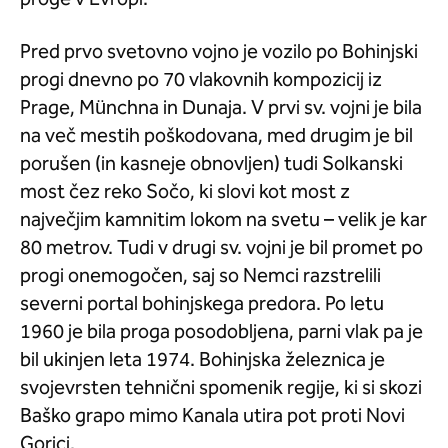
Pred prvo svetovno vojno je vozilo po Bohinjski
progi dnevno po 70 vlakovnih kompozicij iz
Prage, Münchna in Dunaja. V prvi sv. vojni je bila
na več mestih poškodovana, med drugim je bil
porušen (in kasneje obnovljen) tudi Solkanski
most čez reko Sočo, ki slovi kot most z
največjim kamnitim lokom na svetu – velik je kar
80 metrov. Tudi v drugi sv. vojni je bil promet po
progi onemogočen, saj so Nemci razstrelili
severni portal bohinjskega predora. Po letu
1960 je bila proga posodobljena, parni vlak pa je
bil ukinjen leta 1974. Bohinjska železnica je
svojevrsten tehnični spomenik regije, ki si skozi
Baško grapo mimo Kanala utira pot proti Novi
Gorici.