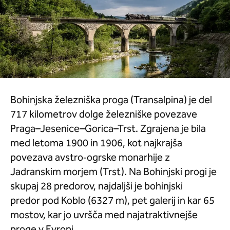
Bohinjska železniška proga (Transalpina) je del
717 kilometrov dolge železniške povezave
Praga–Jesenice–Gorica–Trst. Zgrajena je bila
med letoma 1900 in 1906, kot najkrajša
povezava avstro‑ogrske monarhije z
Jadranskim morjem (Trst). Na Bohinjski progi je
skupaj 28 predorov, najdaljši je bohinjski
predor pod Koblo (6327 m), pet galerij in kar 65
mostov, kar jo uvršča med najatraktivnejše
proge v Evropi.