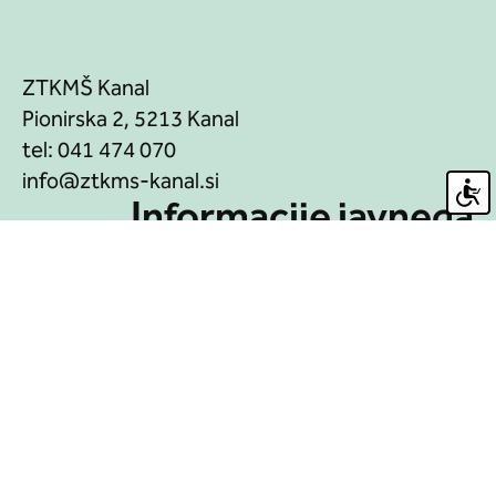
ZTKMŠ Kanal
Pionirska 2, 5213 Kanal
tel:
041 474 070
Informacije javnega
značaja
Javne objave in razpisi
Piškotki
Produkcija:
Ar©tur