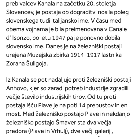
prebivalcev Kanala na začetku 20. stoletja
Slovencev, je postaja ob dograditvi nosila poleg
slovenskega tudi italijansko ime. V času med
obema vojnama je bila preimenovana v Canale
d' Isonzo, po letu 1947 pa je ponovno dobila
slovensko ime. Danes je na železniški postaji
urejena Muzejska zbirka 1914–1917 lastnika
Zorana Šuligoja.
Iz Kanala se pot nadaljuje proti železniški postaji
Anhovo, kjer so zaradi potreb industrije zgradili
večje število industrijskih tirov. Od tu proti
postajališču Plave je na poti 14 prepustov in en
most. Med železniško postajo Plave in nekdanjo
železniško postajo Šmaver sta dva večja
predora (Plave in Vrhulj), dve večji galeriji,