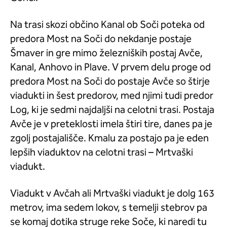
Na trasi skozi občino Kanal ob Soči poteka od
predora Most na Soči do nekdanje postaje
Šmaver in gre mimo železniških postaj Avče,
Kanal, Anhovo in Plave. V prvem delu proge od
predora Most na Soči do postaje Avče so štirje
viadukti in šest predorov, med njimi tudi predor
Log, ki je sedmi najdaljši na celotni trasi. Postaja
Avče je v preteklosti imela štiri tire, danes pa je
zgolj postajališče. Kmalu za postajo pa je eden
lepših viaduktov na celotni trasi – Mrtvaški
viadukt.
Viadukt v Avčah ali Mrtvaški viadukt je dolg 163
metrov, ima sedem lokov, s temelji stebrov pa
se komaj dotika struge reke Soče, ki naredi tu