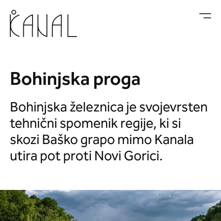
Skoči na vsebino
Bohinjska proga
Bohinjska železnica je svojevrsten
tehnični spomenik regije, ki si
skozi Baško grapo mimo Kanala
utira pot proti Novi Gorici.