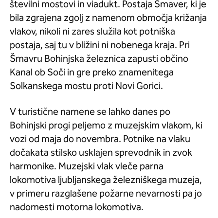
številni mostovi in viadukt. Postaja Šmaver, ki je
bila zgrajena zgolj z namenom območja križanja
vlakov, nikoli ni zares služila kot potniška
postaja, saj tu v bližini ni nobenega kraja. Pri
Šmavru Bohinjska železnica zapusti občino
Kanal ob Soči in gre preko znamenitega
Solkanskega mostu proti Novi Gorici.
V turistične namene se lahko danes po
Bohinjski progi peljemo z muzejskim vlakom, ki
vozi od maja do novembra. Potnike na vlaku
dočakata stilsko usklajen sprevodnik in zvok
harmonike. Muzejski vlak vleče parna
lokomotiva ljubljanskega železniškega muzeja,
v primeru razglašene požarne nevarnosti pa jo
nadomesti motorna lokomotiva.