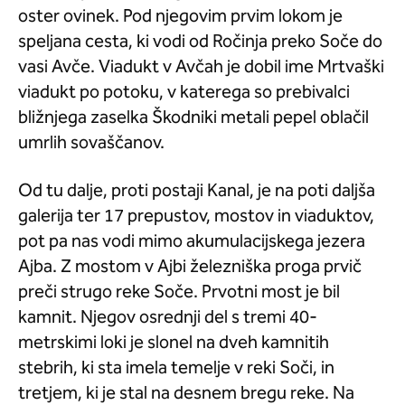
oster ovinek. Pod njegovim prvim lokom je
speljana cesta, ki vodi od Ročinja preko Soče do
vasi Avče. Viadukt v Avčah je dobil ime Mrtvaški
viadukt po potoku, v katerega so prebivalci
bližnjega zaselka Škodniki metali pepel oblačil
umrlih sovaščanov.
Od tu dalje, proti postaji Kanal, je na poti daljša
galerija ter 17 prepustov, mostov in viaduktov,
pot pa nas vodi mimo akumulacijskega jezera
Ajba. Z mostom v Ajbi železniška proga prvič
preči strugo reke Soče. Prvotni most je bil
kamnit. Njegov osrednji del s tremi 40-
metrskimi loki je slonel na dveh kamnitih
stebrih, ki sta imela temelje v reki Soči, in
tretjem, ki je stal na desnem bregu reke. Na