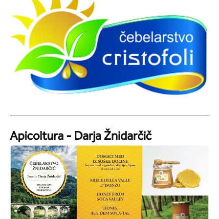
Apicoltura - Darja Žnidarčič