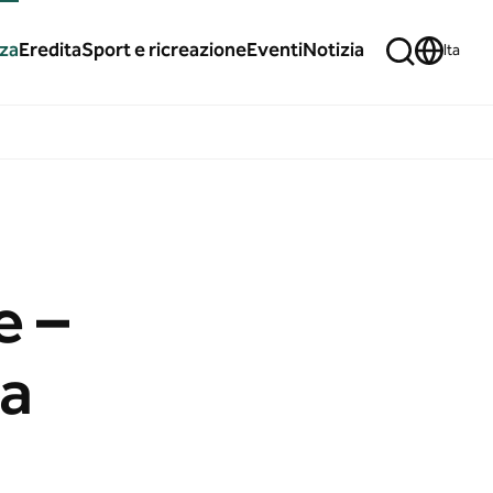
za
Eredita
Sport e ricreazione
Eventi
Notizia
Ita
e –
la