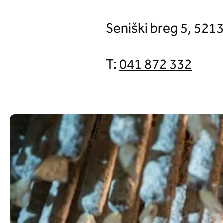
Seniški breg 5, 521
T:
041 872 332