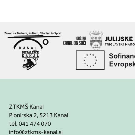
ZTKMŠ Kanal
Pionirska 2, 5213 Kanal
tel:
041 474 070