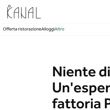
Vai al contenuto
Offerta ristorazione
Alloggi
Altro
Niente di
Un'esperi
fattoria 