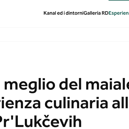
Kanal ed i dintorni
Galleria RD
Esperien
 meglio del maial
enza culinaria al
Pr'Lukčevih