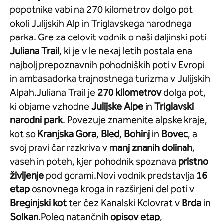
popotnike vabi na 270 kilometrov dolgo pot
okoli Julijskih Alp in Triglavskega narodnega
parka. Gre za celovit vodnik o naši daljinski poti
Juliana Trail
, ki je v le nekaj letih postala ena
najbolj prepoznavnih pohodniških poti v Evropi
in ambasadorka trajnostnega turizma v Julijskih
Alpah.Juliana Trail je
270 kilometrov
dolga pot,
ki objame vzhodne
Julijske
Alpe
in
Triglavski
narodni
park
. Povezuje znamenite alpske kraje,
kot so
Kranjska
Gora
,
Bled
,
Bohinj
in
Bovec
, a
svoj pravi čar razkriva v
manj znanih dolinah
,
vaseh in poteh, kjer pohodnik spoznava
pristno
življenje
pod gorami.Novi vodnik predstavlja
16
etap
osnovnega kroga in razširjeni del poti v
Breginjski kot
ter čez Kanalski Kolovrat v
Brda
in
Solkan
.Poleg natančnih
opisov etap
,