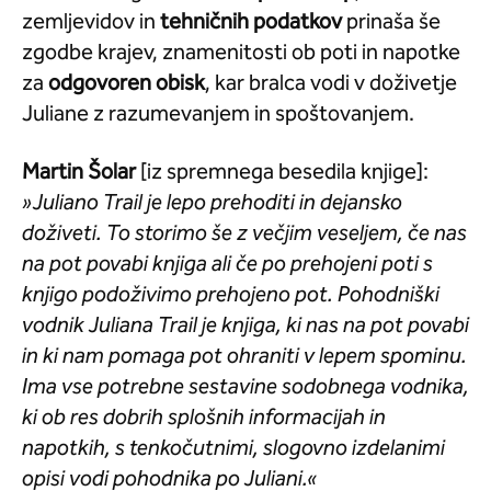
zemljevidov in
tehničnih podatkov
prinaša še
zgodbe krajev, znamenitosti ob poti in napotke
za
odgovoren obisk
, kar bralca vodi v doživetje
Juliane z razumevanjem in spoštovanjem.
Martin Šolar
[iz spremnega besedila knjige]:
»Juliano Trail je lepo prehoditi in dejansko
doživeti. To storimo še z večjim veseljem, če nas
na pot povabi knjiga ali če po prehojeni poti s
knjigo podoživimo prehojeno pot. Pohodniški
vodnik Juliana Trail je knjiga, ki nas na pot povabi
in ki nam pomaga pot ohraniti v lepem spominu.
Ima vse potrebne sestavine sodobnega vodnika,
ki ob res dobrih splošnih informacijah in
napotkih, s tenkočutnimi, slogovno izdelanimi
opisi vodi pohodnika po Juliani.«