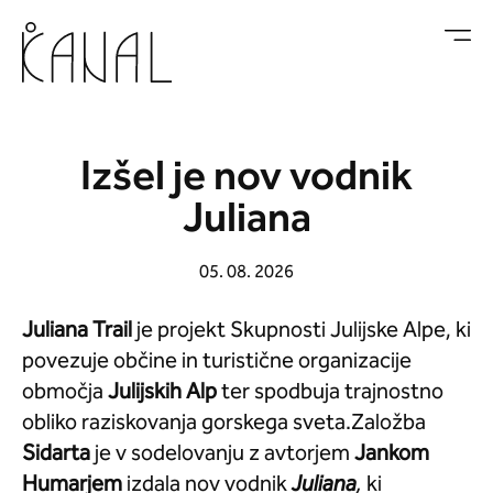
Skoči na vsebino
Izšel je nov vodnik
Juliana
05. 08. 2026
Juliana Trail
je projekt Skupnosti Julijske Alpe, ki
povezuje občine in turistične organizacije
območja
Julijskih Alp
ter spodbuja trajnostno
obliko raziskovanja gorskega sveta.Založba
Sidarta
je v sodelovanju z avtorjem
Jankom
Humarjem
izdala nov vodnik
Juliana
,
ki