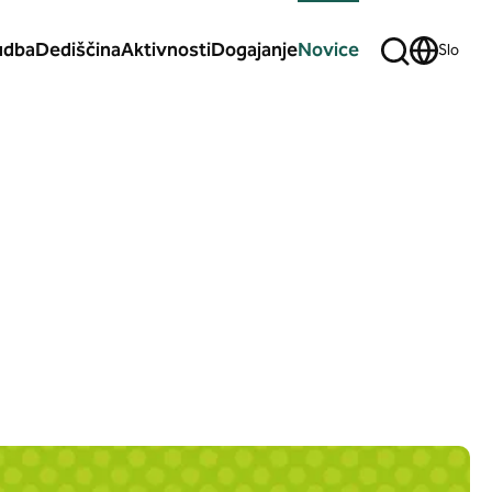
udba
Dediščina
Aktivnosti
Dogajanje
Novice
Slo