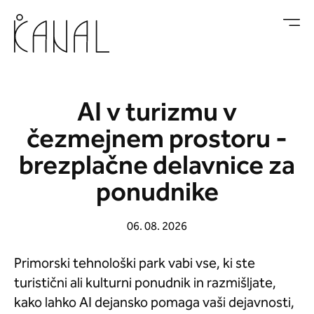
Skoči na vsebino
AI v turizmu v
čezmejnem prostoru -
brezplačne delavnice za
ponudnike
06. 08. 2026
Primorski tehnološki park vabi vse, ki ste
turistični ali kulturni ponudnik in razmišljate,
kako lahko AI dejansko pomaga vaši dejavnosti,