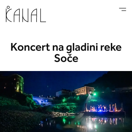
Skoči na vsebino
Koncert na gladini reke
Soče