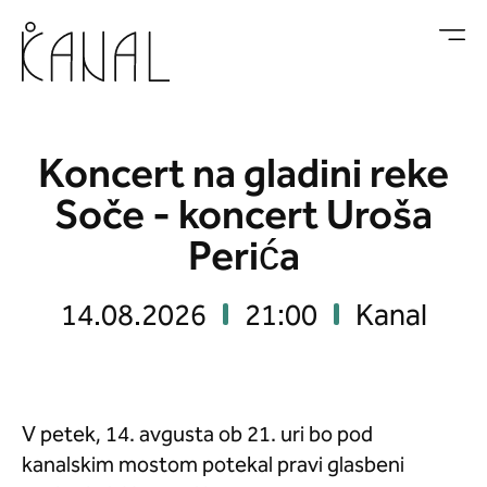
Skoči na vsebino
Koncert na gladini reke
Soče - koncert Uroša
Perića
14.08.2026
21:00
Kanal
V petek, 14. avgusta ob 21. uri bo pod
kanalskim mostom potekal pravi glasbeni