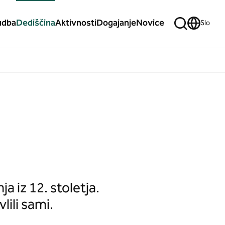
udba
Dediščina
Aktivnosti
Dogajanje
Novice
Slo
a iz 12. stoletja.
lili sami.