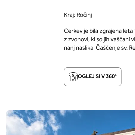
Kraj: Ročinj
Cerkev je bila zgrajena leta
z zvonovi, ki so jih vaščani 
nanj naslikal Čaščenje sv. R
OGLEJ SI V 360°