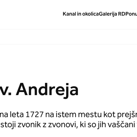
Kanal in okolica
Galerija RD
Pon
v. Andreja
ena leta 1727 na istem mestu kot prejšnj
oji zvonik z zvonovi, ki so jih vaščani v