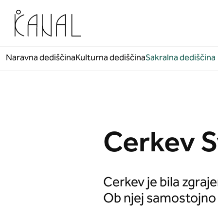
Skoči na vsebino
Naravna dediščina
Kulturna dediščina
Sakralna dediščina
Cerkev S
Cerkev je bila zgraj
Ob njej samostojno st