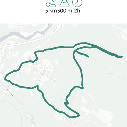
5 km
300 m
2h