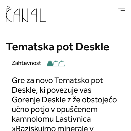
Skoči na vsebino
Tematska pot Deskle
Zahtevnost
Gre za novo Tematsko pot
Deskle, ki povezuje vas
Gorenje Deskle z že obstoječo
učno potjo v opuščenem
kamnolomu Lastivnica
»Raziskujmo minerale v