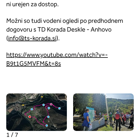
ni urejen za dostop.
Možni so tudi vodeni ogledi po predhodnem
dogovoru s TD Korada Deskle - Anhovo
(
).
https://www.youtube.com/watch?v=-
B9t1G5MVFM&t=8s
1 / 7