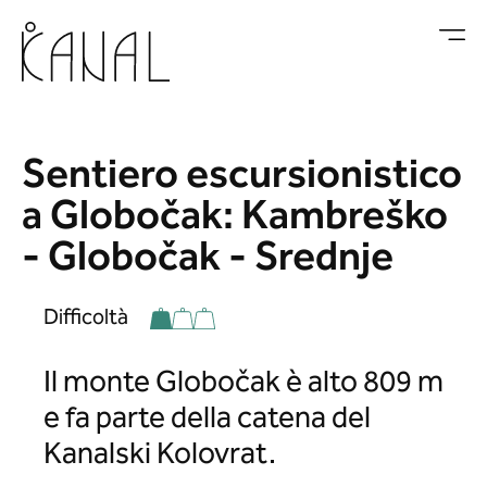
Vai al contenuto
Sentiero escursionistico
a Globočak: Kambreško
- Globočak - Srednje
Difficoltà
Il monte Globočak è alto 809 m
e fa parte della catena del
Kanalski Kolovrat.