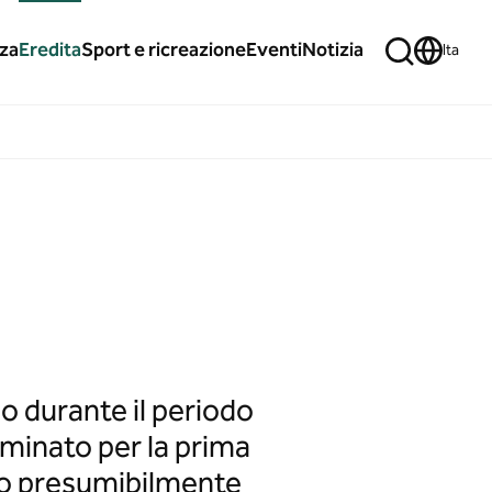
za
Eredita
Sport e ricreazione
Eventi
Notizia
Ita
mo durante il periodo
ominato per la prima
ndo presumibilmente