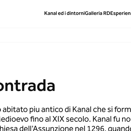
Kanal ed i dintorni
Galleria RD
Esperien
ontrada
o abitato piu antico di Kanal che si for
Medioevo fino al XIX secolo. Kanal fu n
Chiesa dell'Assunzione nel 1296, qua