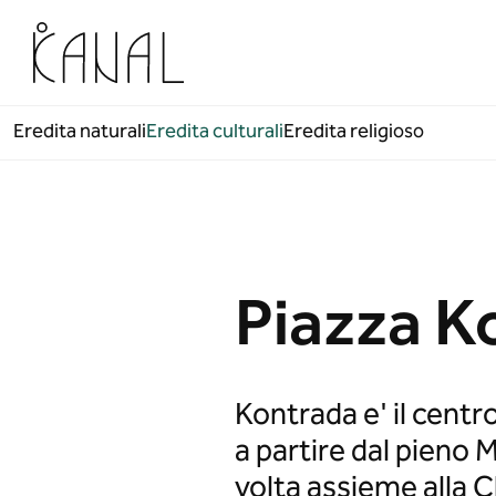
Vai al contenuto
Eredita naturali
Eredita culturali
Eredita religioso
Piazza K
Kontrada e' il centr
a partire dal pieno 
volta assieme alla 