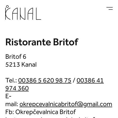
Vai al contenuto
Ristorante Britof
Britof 6
5213 Kanal
Tel.:
00386 5 620 98 75
/
00386 41
974 360
E-
mail:
Fb: Okrepčevalnica Britof